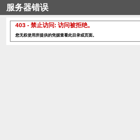
服务器错误
403 - 禁止访问: 访问被拒绝。
您无权使用所提供的凭据查看此目录或页面。